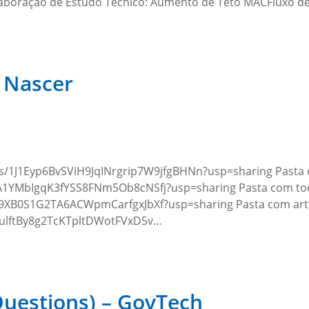
Elaboração de Estudo Técnico: Aumento de Teto MACFluxo d
e Nascer
ders/1J1Eyp6BvSViH9JqINrgrip7W9jfgBHNn?usp=sharing Pasta
cRA1YMbIgqK3fYSS8FNm5Ob8cNSfj?usp=sharing Pasta com to
Kyg9XB0S1G2TA6ACWpmCarfgxJbXf?usp=sharing Pasta com arte
td4ulftBy8g2TcKTpltDWotFVxD5v…
uestions) – GovTech