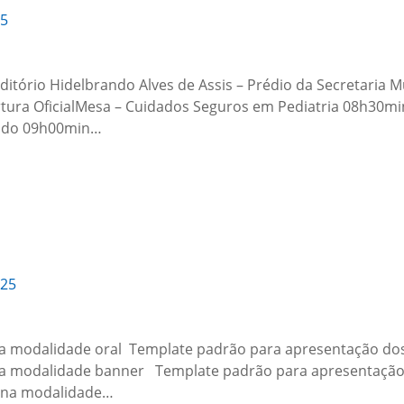
25
itório Hidelbrando Alves de Assis – Prédio da Secretaria 
ura OficialMesa – Cuidados Seguros em Pediatria 08h30min
dado 09h00min…
025
na modalidade oral Template padrão para apresentação dos
na modalidade banner Template padrão para apresentação
 na modalidade…