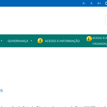
A-
A
A+
B
p
ACESSO À 
GOVERNANÇA
ACESSO À INFORMAÇÃO
ORGANIZAÇ
26