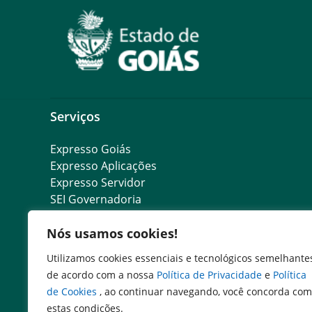
Serviços
Expresso Goiás
Expresso Aplicações
Expresso Servidor
SEI Governadoria
Cadastro de Autoridades
Nós usamos cookies!
Escola de Governo
Agenda de Autoridades
Utilizamos cookies essenciais e tecnológicos semelhante
de acordo com a nossa
Política de Privacidade
e
Política
de Cookies
, ao continuar navegando, você concorda com
estas condições.