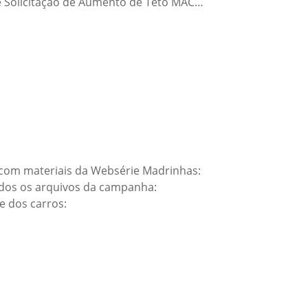
e Solicitação de Aumento de Teto MAC…
 com materiais da Websérie Madrinhas:
dos os arquivos da campanha:
 dos carros: