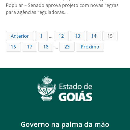
Popular – Senado aprova projeto com novas regras
para agências reguladoras…
Anterior
1
…
12
13
14
15
16
17
18
…
23
Próximo
Governo na palma da mão