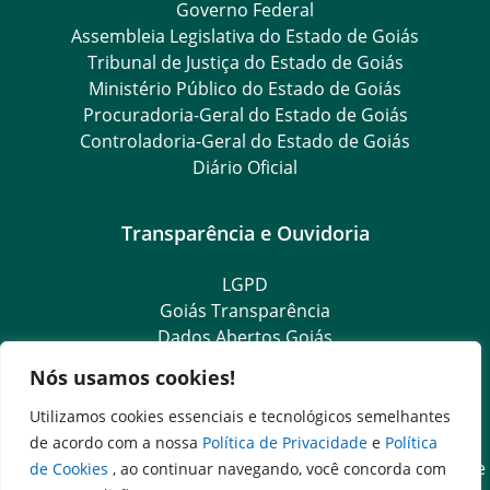
Governo Federal
Assembleia Legislativa do Estado de Goiás
Tribunal de Justiça do Estado de Goiás
Ministério Público do Estado de Goiás
Procuradoria-Geral do Estado de Goiás
Controladoria-Geral do Estado de Goiás
Diário Oficial
Transparência e Ouvidoria
LGPD
Goiás Transparência
Dados Abertos Goiás
Ouvidoria Setorial
Nós usamos cookies!
Ouvidoria Geral
SIC – Serviço de Informação ao Cidadão
Utilizamos cookies essenciais e tecnológicos semelhantes
e-SIC – Serviço Eletrônico de Informação ao Cidadão
de acordo com a nossa
Política de Privacidade
e
Política
Acesso às Informações das Organizações Sociais de Saúde
de Cookies
, ao continuar navegando, você concorda com