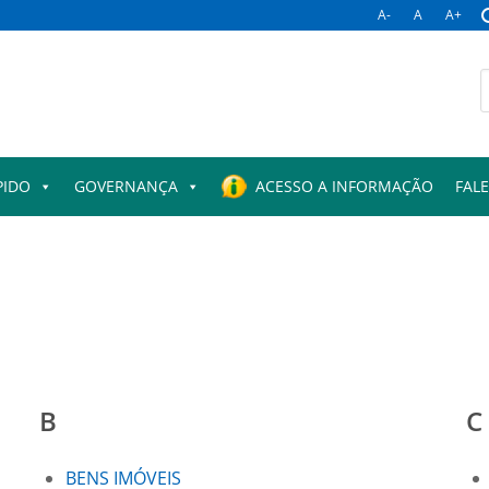
A-
A
A+
B
p
PIDO
GOVERNANÇA
ACESSO A INFORMAÇÃO
FAL
B
C
BENS IMÓVEIS