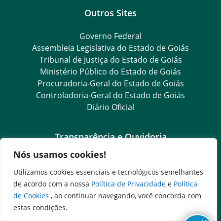
Outros Sites
Governo Federal
Assembleia Legislativa do Estado de Goiás
Tribunal de Justiça do Estado de Goiás
Ministério Público do Estado de Goiás
Procuradoria-Geral do Estado de Goiás
Controladoria-Geral do Estado de Goiás
Diário Oficial
Transparência e Ouvidoria
Nós usamos cookies!
LGPD
Goiás Transparência
Utilizamos cookies essenciais e tecnológicos semelhantes
Dados Abertos Goiás
de acordo com a nossa
Política de Privacidade
e
Política
SIC – Serviço de Informação ao Cidadão
de Cookies
, ao continuar navegando, você concorda com
e-SIC – Serviço Eletrônico de Informação ao Cidadão
estas condições.
Ouvidoria Setorial (Expresso)