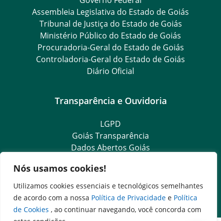
Assembleia Legislativa do Estado de Goiás
Tribunal de Justiça do Estado de Goiás
Ministério Público do Estado de Goiás
Procuradoria-Geral do Estado de Goiás
Controladoria-Geral do Estado de Goiás
Diário Oficial
Transparência e Ouvidoria
LGPD
Goiás Transparência
Dados Abertos Goiás
SIC – Serviço de Informação ao Cidadão
Nós usamos cookies!
e-SIC – Serviço Eletrônico de Informação ao Cidadão
Ouvidoria Setorial (Expresso)
Utilizamos cookies essenciais e tecnológicos semelhantes
Ouvidoria Setorial (Presencial)
de acordo com a nossa
Política de Privacidade
e
Política
de Cookies
, ao continuar navegando, você concorda com