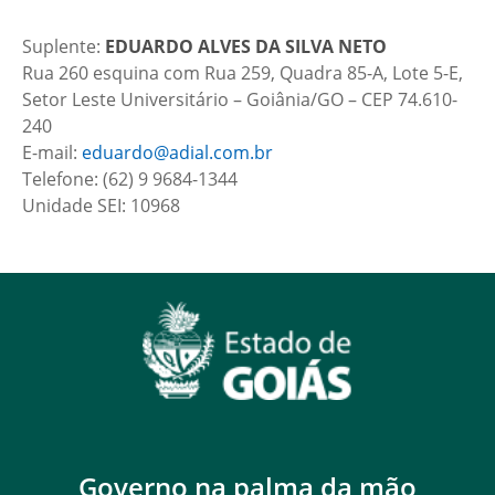
Suplente:
EDUARDO ALVES DA SILVA NETO
Rua 260 esquina com Rua 259, Quadra 85-A, Lote 5-E,
Setor Leste Universitário – Goiânia/GO – CEP 74.610-
240
E-mail:
eduardo@adial.com.br
Telefone: (62) 9 9684-1344
Unidade SEI: 10968
Governo na palma da mão