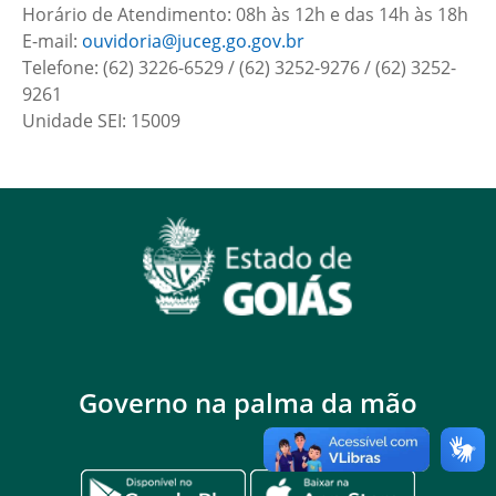
Horário de Atendimento: 08h às 12h e das 14h às 18h
E-mail:
ouvidoria@juceg.go.gov.br
Telefone: (62) 3226-6529 / (62) 3252-9276 / (62) 3252-
9261
Unidade SEI: 15009
Governo na palma da mão