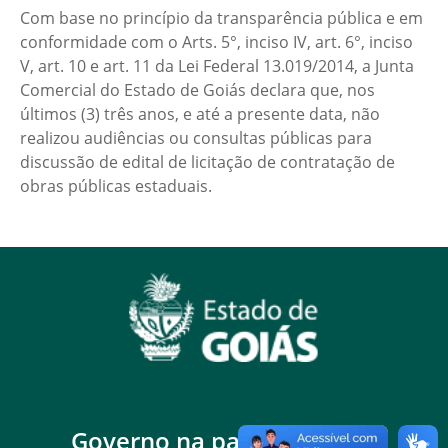
Com base no princípio da transparência pública e em
conformidade com o Arts. 5°, inciso IV, art. 6°, inciso
V, art. 10 e art. 11 da Lei Federal 13.019/2014, a Junta
Comercial do Estado de Goiás declara que, nos
últimos (3) três anos, e até a presente data, não
realizou audiências ou consultas públicas para
discussão de edital de licitação de contratação de
obras públicas estaduais.
Governo na palma da mão