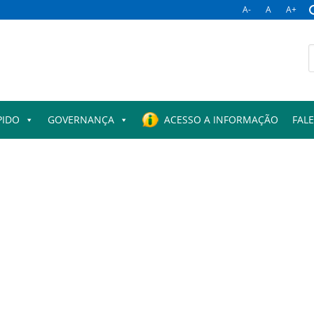
A-
A
A+
PIDO
GOVERNANÇA
ACESSO A INFORMAÇÃO
FAL