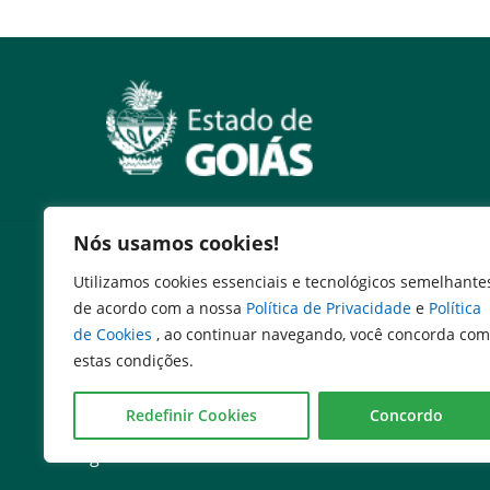
Nós usamos cookies!
Serviços
Utilizamos cookies essenciais e tecnológicos semelhante
Expresso Goiás
de acordo com a nossa
Política de Privacidade
e
Política
Expresso Aplicações
de Cookies
, ao continuar navegando, você concorda com
Expresso Servidor
estas condições.
SEI Governadoria
Cadastro de Autoridades
Redefinir Cookies
Concordo
Escola de Governo
Agenda de Autoridades