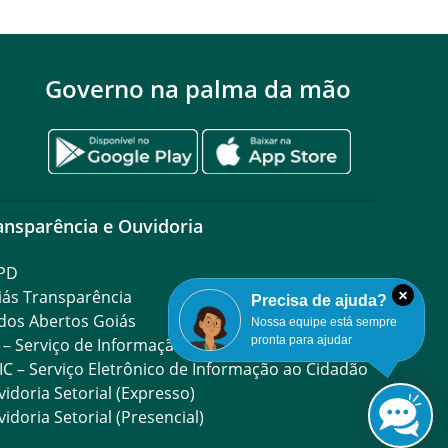
Governo na palma da mão
ansparência e Ouvidoria
PD
iás Transparência
×
Precisa de ajuda?
dos Abertos Goiás
Nossa equipe está sempre
pronta para ajudar
 – Serviço de Informação ao Cidadão
IC – Serviço Eletrônico de Informação ao Cidadão
idoria Setorial (Expresso)
idoria Setorial (Presencial)