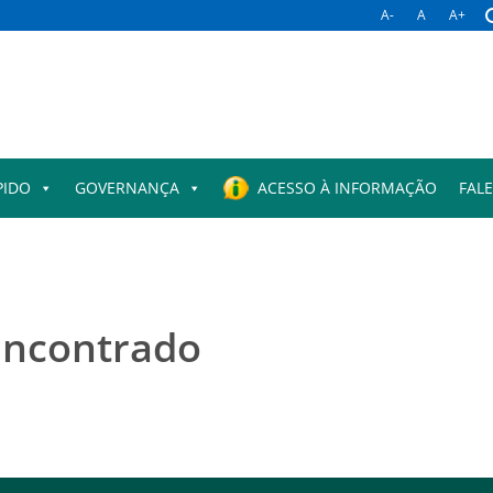
A-
A
A+
PIDO
GOVERNANÇA
ACESSO À INFORMAÇÃO
FAL
encontrado