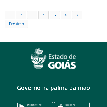
1
2
3
4
5
6
7
Próximo
Governo na palma da mão