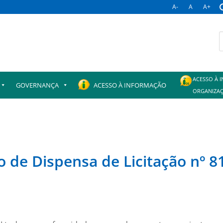
A-
A
A+
B
p
ACESSO À 
GOVERNANÇA
ACESSO À INFORMAÇÃO
ORGANIZAÇ
o de Dispensa de Licitação nº 8