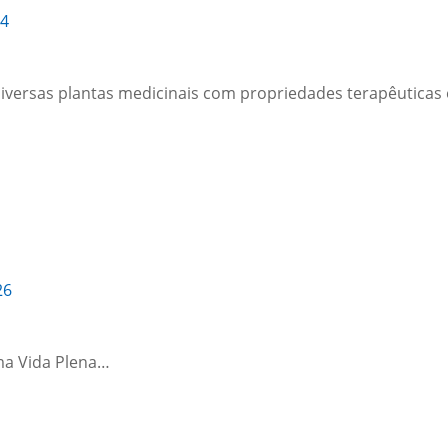
24
diversas plantas medicinais com propriedades terapêuticas
26
ma Vida Plena…