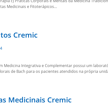
terapia c) Práticas Corporais e Mentais da Medicina Tradicio
ntas Medicinais e Fitoterápicos…
tos Cremic
24
em Medicina Integrativa e Complementar possui um laborató
orais de Bach para os pacientes atendidos na própria unid
tas Medicinais Cremic