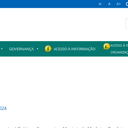
A-
A
A+
B
p
ACESSO À 
GOVERNANÇA
ACESSO À INFORMAÇÃO
ORGANIZAÇ
024