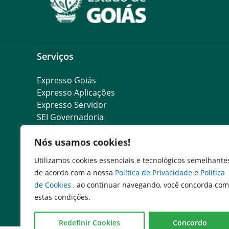
Serviços
Expresso Goiás
Expresso Aplicações
Expresso Servidor
SEI Governadoria
Cadastro de Autoridades
Nós usamos cookies!
Escola de Governo
Agenda de Autoridades
Utilizamos cookies essenciais e tecnológicos semelhante
de acordo com a nossa
Política de Privacidade
e
Política
de Cookies
, ao continuar navegando, você concorda com
estas condições.
Redefinir Cookies
Concordo