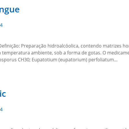
engue
24
efinição: Preparação hidroalcóolica, contendo matrizes h
em temperatura ambiente, sob a forma de gotas. O medica
hosporus CH30; Eupatotium (eupatorium) perfoliatum…
ic
24