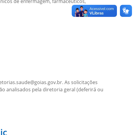
écnicos de enfermagem, farmacêuticos,
etorias.saude@goias.gov.br. As solicitações
ão analisados pela diretoria geral (deferirá ou
ic