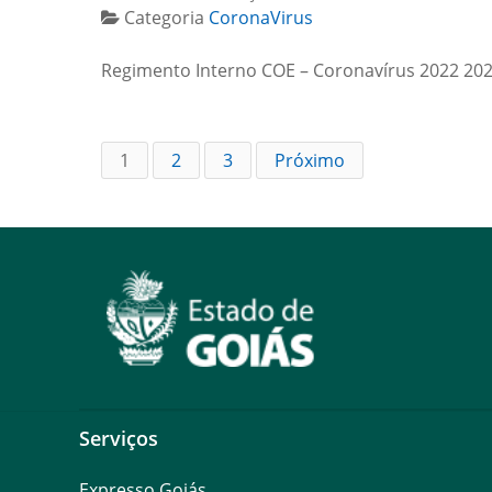
Categoria
CoronaVirus
Regimento Interno COE – Coronavírus 2022 20
1
2
3
Próximo
Serviços
Expresso Goiás