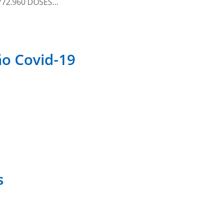
772.960 DOSES…
ão Covid-19
s