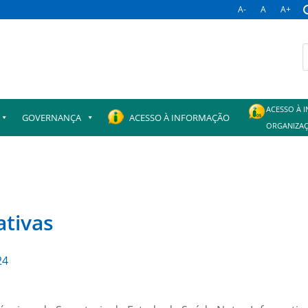
A-
A
A+
B
p
ACESSO À 
GOVERNANÇA
ACESSO À INFORMAÇÃO
ORGANIZAÇ
ativas
24