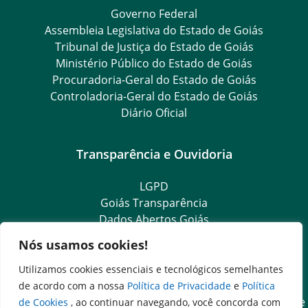
Governo Federal
Assembleia Legislativa do Estado de Goiás
Tribunal de Justiça do Estado de Goiás
Ministério Público do Estado de Goiás
Procuradoria-Geral do Estado de Goiás
Controladoria-Geral do Estado de Goiás
Diário Oficial
Transparência e Ouvidoria
LGPD
Goiás Transparência
Dados Abertos Goiás
Ouvidoria Setorial
Nós usamos cookies!
Ouvidoria Geral
SIC – Serviço de Informação ao Cidadão
Utilizamos cookies essenciais e tecnológicos semelhantes
e-SIC – Serviço Eletrônico de Informação ao Cidadão
de acordo com a nossa
Política de Privacidade
e
Política
Acesso às Informações das Organizações Sociais de Saúde
de Cookies
, ao continuar navegando, você concorda com