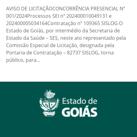
AVISO DE LICITAÇÃOCONCORRÊNCIA PRESENCIAL Nº
001/2024Processos SEI nº 202400010049131 e
202400005034164Contratação nº 109365 SISLOG O
Estado de Goiás, por intermédio da Secretaria de
Estado da Saúde – SES, neste ato representado pela
Comissão Especial de Licitação, designada pela
Portaria de Contratação – 82737 SISLOG, torna
público, para…