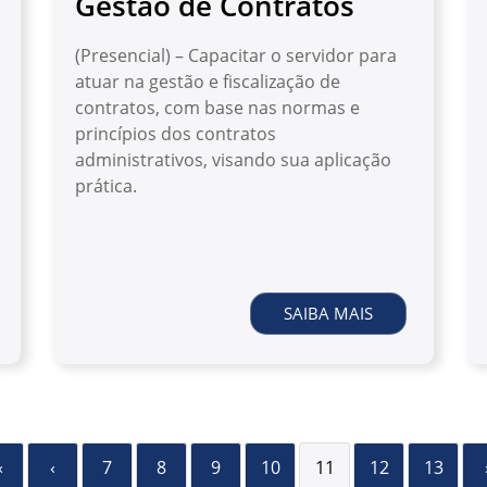
Gestão de Contratos
(Presencial) – Capacitar o servidor para
atuar na gestão e fiscalização de
contratos, com base nas normas e
princípios dos contratos
administrativos, visando sua aplicação
prática.
SAIBA MAIS
«
‹
7
8
9
10
11
12
13