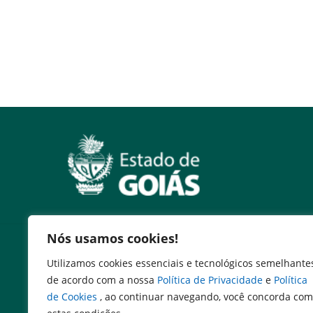
Nós usamos cookies!
Serviços
Utilizamos cookies essenciais e tecnológicos semelhante
Expresso Goiás
de acordo com a nossa
Política de Privacidade
e
Política
Expresso Aplicações
de Cookies
, ao continuar navegando, você concorda com
Expresso Servidor