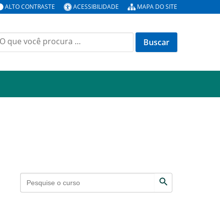
ALTO CONTRASTE
ACESSIBILIDADE
MAPA DO SITE
uscar
or:
Search Button
Search
for: