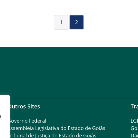
1
2
Outros Sites
Tr
s
Governo Federal
LG
Assembleia Legislativa do Estado de Goiás
Go
Tribunal de Justiça do Estado de Goiás
Da