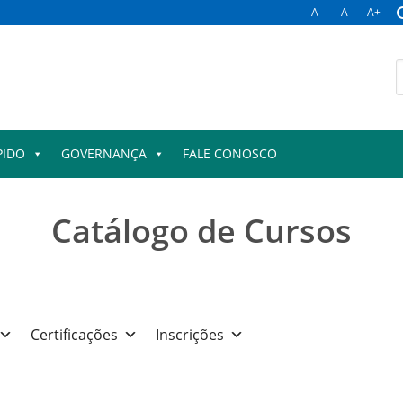
A-
A
A+
B
p
PIDO
GOVERNANÇA
FALE CONOSCO
Catálogo de Cursos
Certificações
Inscrições