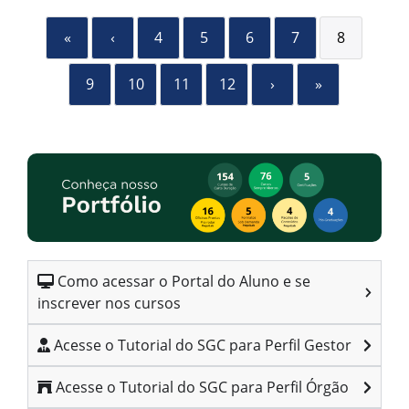
«
‹
4
5
6
7
8
9
10
11
12
›
»
Como acessar o Portal do Aluno e se
inscrever nos cursos
Acesse o Tutorial do SGC para Perfil Gestor
Acesse o Tutorial do SGC para Perfil Órgão