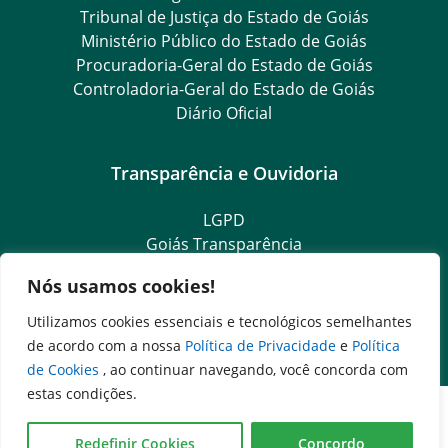
Tribunal de Justiça do Estado de Goiás
Ministério Público do Estado de Goiás
Procuradoria-Geral do Estado de Goiás
Controladoria-Geral do Estado de Goiás
Diário Oficial
Transparência e Ouvidoria
LGPD
Goiás Transparência
Dados Abertos Goiás
Nós usamos cookies!
SIC – Serviço de Informação ao Cidadão
e-SIC – Serviço Eletrônico de Informação ao Cidadão
Utilizamos cookies essenciais e tecnológicos semelhantes
Ouvidoria Setorial
de acordo com a nossa
Política de Privacidade
e
Política
de Cookies
, ao continuar navegando, você concorda com
estas condições.
Redefinir Cookies
Concordo