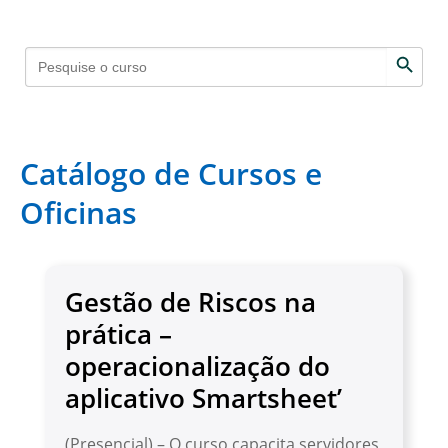
Search 
Search
for:
Catálogo de Cursos e
Oficinas
Gestão de Riscos na
prática –
operacionalização do
aplicativo Smartsheet’
(Presencial) – O curso capacita servidores