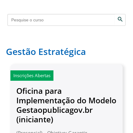
Search 
Search
for:
Gestão Estratégica
Inscrições Abertas
Oficina para
Implementação do Modelo
Gestaopublicagov.br
(iniciante)