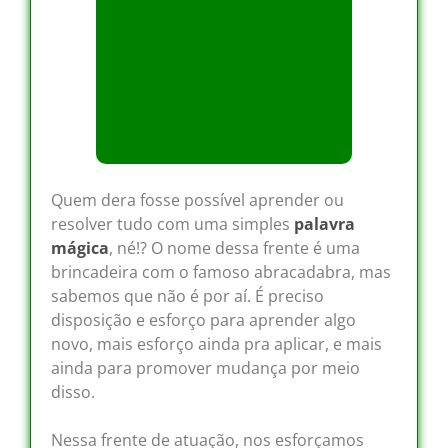
Quem dera fosse possível aprender ou
resolver tudo com uma simples
palavra
mágica
, né!? O nome dessa frente é uma
brincadeira com o famoso abracadabra, mas
sabemos que não é por aí. É preciso
disposição e esforço para aprender algo
novo, mais esforço ainda pra aplicar, e mais
ainda para promover mudança por meio
disso.
Nessa frente de atuação, nos esforçamos