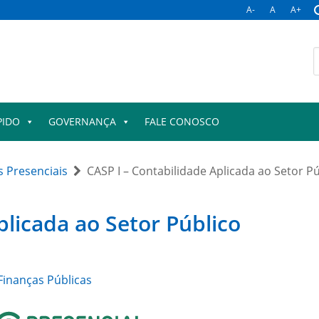
A-
A
A+
B
p
PIDO
GOVERNANÇA
FALE CONOSCO
 Presenciais
CASP I – Contabilidade Aplicada ao Setor P
plicada ao Setor Público
inanças Públicas