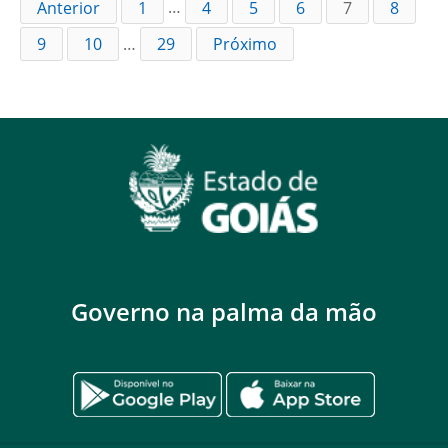
Anterior
1
…
4
5
6
7
8
9
10
…
29
Próximo
Governo na palma da mão