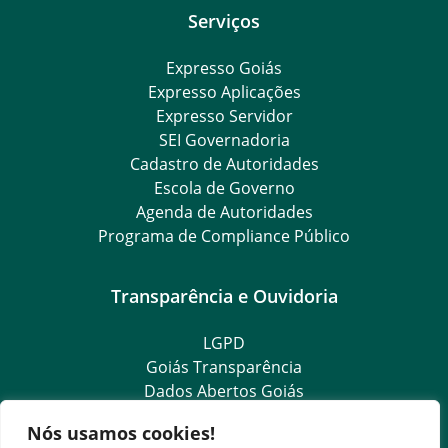
Serviços
Expresso Goiás
Expresso Aplicações
Expresso Servidor
SEI Governadoria
Cadastro de Autoridades
Escola de Governo
Agenda de Autoridades
Programa de Compliance Público
Transparência e Ouvidoria
LGPD
Goiás Transparência
Dados Abertos Goiás
SIC – Serviço de Informação ao Cidadão
Nós usamos cookies!
e-SIC – Serviço Eletrônico de Informação ao Cidadão