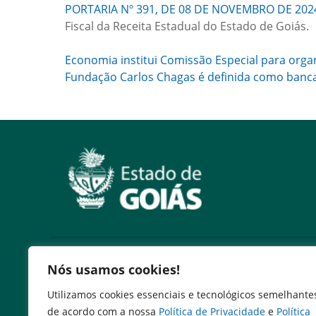
PORTARIA Nº 391, DE 08 DE NOVEMBRO DE 202
Fiscal da Receita Estadual do Estado de Goiás.
Economia institui Comissão Especial para organ
Fundação Carlos Chagas é definida como banca 
Serviços
Nós usamos cookies!
Expresso Goiás
Utilizamos cookies essenciais e tecnológicos semelhante
Expresso Aplicações
de acordo com a nossa
Política de Privacidade
e
Política