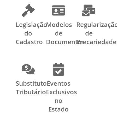
Legislação
Modelos
Regularizaçã
do
de
de
Cadastro
Documentos
Precariedade
Substituto
Eventos
Tributário
Exclusivos
no
Estado