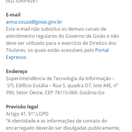
(62)
3269-6267
E-mail
anna.souza@goias.gov.br
Este e-mail não substitui os demais canais de
atendimento regulares do Governo de Goiás e não
deve ser utilizado para o exercício de Direitos dos
Titulares, os quais estão acessíveis pelo
Portal
Expresso
.
Endereço
Superintendência de Tecnologia da Informação –
STI
,
Ed
i
f
í
cio
Eutália
– Rua 5, quadra D7, lote 44E, nº
990, Setor Oeste, CEP 74115-060
. Goiânia-Go
Previsão legal
Artigo 41, §1º,LGPD
“A identidade e as informações de contato do
encarregado deverão ser divulgadas publicamente,