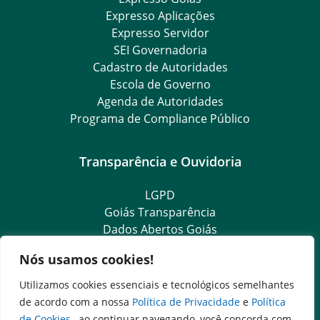
Expresso Aplicações
Expresso Servidor
SEI Governadoria
Cadastro de Autoridades
Escola de Governo
Agenda de Autoridades
Programa de Compliance Público
Transparência e Ouvidoria
LGPD
Goiás Transparência
Dados Abertos Goiás
SIC – Serviço de Informação ao Cidadão
Nós usamos cookies!
e-SIC – Serviço Eletrônico de Informação ao Cidadão
Ouvidoria Setorial (Expresso)
Utilizamos cookies essenciais e tecnológicos semelhantes
Ouvidoria Setorial (Presencial)
de acordo com a nossa
Política de Privacidade
e
Política
de Cookies
, ao continuar navegando, você concorda com