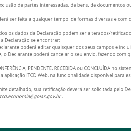
a exclusão de partes interessadas, de bens, de documentos 
erá ser feita a qualquer tempo, de formas diversas e com c
odos os dados da Declaração podem ser alterados/retificad
a Declaração se encontrar:
clarante poderá editar quaisquer dos seus campos e inclui
A, o Declarante poderá cancelar o seu envio, fazendo com q
CONFERÊNCIA, PENDENTE, RECEBIDA ou CONCLUÍDA no sistema 
ia aplicação ITCD Web, na funcionalidade disponível para e
mite detalhado, sua retificação deverá ser solicitada pelo 
itcd.economia@goias.gov.br .