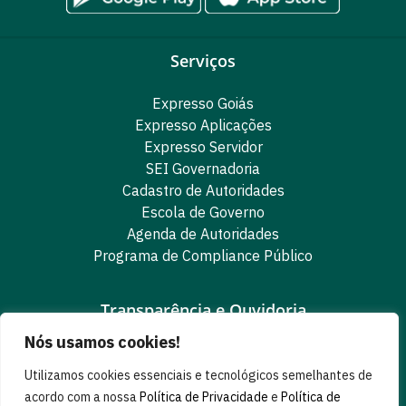
Serviços
Expresso Goiás
Expresso Aplicações
Expresso Servidor
SEI Governadoria
Cadastro de Autoridades
Escola de Governo
Agenda de Autoridades
Programa de Compliance Público
Transparência e Ouvidoria
Nós usamos cookies!
LGPD
Goiás Transparência
Utilizamos cookies essenciais e tecnológicos semelhantes de
Dados Abertos Goiás
acordo com a nossa
Política de Privacidade
e
Política de