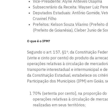
Vice-Presidente: Alyne Anteveli Osajima
Subsecretário da Receita: Wayser Luiz Pere
Deputados Estaduais:
Antônio Gomide
, Ve
Cruvinel Filho
Prefeitos: Kelson Souza Vilarino (Prefeito
(Prefeito de Goianésia), Cleber Junio de S
O que é o IPM?
Segundo o art. 157, §1º, da Constituição Fed
(vinte e cinto por cento) do produto da arrec
operações relativas à circulação de mercadori
transporte interestadual e intermunicipal e de
da Constituição Estadual, estabelece os crité
Participação dos Municípios (IPM) em Goiás, s
70% (setenta por cento}, na proporção do 
operações relativas à circulação de mercad
realizadas em seus territórios;