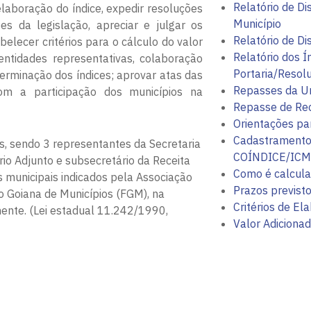
Relatório de D
laboração do índice, expedir resoluções
Município
s da legislação, apreciar e julgar os
Relatório de Di
elecer critérios para o cálculo do valor
Relatório dos Í
entidades representativas, colaboração
Portaria/Resol
erminação dos índices; aprovar atas das
Repasses da U
om a participação dos municípios na
Repasse de Rec
Orientações pa
Cadastramento 
 sendo 3 representantes da Secretaria
COÍNDICE/ICM
io Adjunto e subsecretário da Receita
Como é calcul
s municipais indicados pela Associação
Prazos previst
o Goiana de Municípios (FGM), na
Critérios de El
mente. (Lei estadual 11.242/1990,
Valor Adiciona