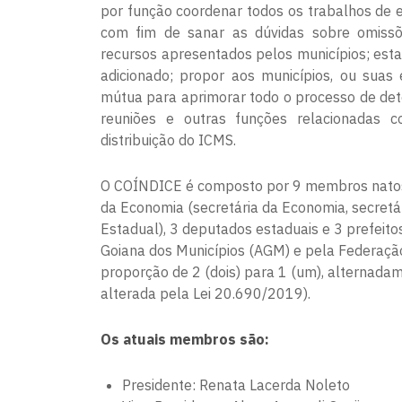
por função coordenar todos os trabalhos de e
com fim de sanar as dúvidas sobre omissõe
recursos apresentados pelos municípios; estab
adicionado; propor aos municípios, ou suas 
mútua para aprimorar todo o processo de det
reuniões e outras funções relacionadas c
distribuição do ICMS.
O COÍNDICE é composto por 9 membros natos,
da Economia (secretária da Economia, secretár
Estadual), 3 deputados estaduais e 3 prefeito
Goiana dos Municípios (AGM) e pela Federaçã
proporção de 2 (dois) para 1 (um), alternada
alterada pela Lei 20.690/2019)​.
Os atuais membros são:
Presidente: Renata Lacerda Noleto