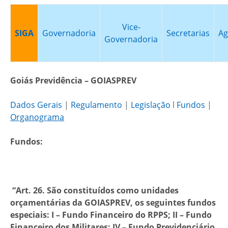
Vice-
SIGA
Governadoria
Secretarias
Ag
Governadoria
Goiás Previdência – GOIASPREV
Dados Gerais
|
Regulamento
|
Legislação
l
Fundos
|
Organograma
Fundos:
“Art. 26. São constituídos como unidades
orçamentárias da GOIASPREV, os seguintes fundos
especiais: I – Fundo Financeiro do RPPS; II – Fundo
Financeiro dos Militares; IV – Fundo Previdenciário.