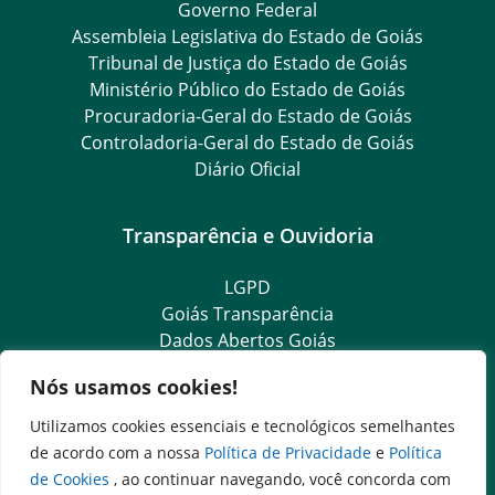
Governo Federal
Assembleia Legislativa do Estado de Goiás
Tribunal de Justiça do Estado de Goiás
Ministério Público do Estado de Goiás
Procuradoria-Geral do Estado de Goiás
Controladoria-Geral do Estado de Goiás
Diário Oficial
Transparência e Ouvidoria
LGPD
Goiás Transparência
Dados Abertos Goiás
SIC – Serviço de Informação ao Cidadão
Nós usamos cookies!
e-SIC – Serviço Eletrônico de Informação ao Cidadão
Ouvidoria Setorial (Expresso)
Utilizamos cookies essenciais e tecnológicos semelhantes
Ouvidoria Setorial (Presencial)
de acordo com a nossa
Política de Privacidade
e
Política
de Cookies
, ao continuar navegando, você concorda com