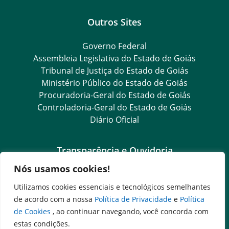
Outros Sites
Governo Federal
Assembleia Legislativa do Estado de Goiás
Tribunal de Justiça do Estado de Goiás
Ministério Público do Estado de Goiás
Procuradoria-Geral do Estado de Goiás
Controladoria-Geral do Estado de Goiás
Diário Oficial
Transparência e Ouvidoria
Nós usamos cookies!
LGPD
Goiás Transparência
Utilizamos cookies essenciais e tecnológicos semelhantes
Dados Abertos Goiás
de acordo com a nossa
Política de Privacidade
e
Política
SIC – Serviço de Informação ao Cidadão
de Cookies
, ao continuar navegando, você concorda com
e-SIC – Serviço Eletrônico de Informação ao Cidadão
estas condições.