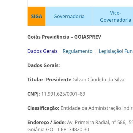
Vice-
SIGA
Governadoria
Governadoria
Goiás Previdência – GOIASPREV
Dados Gerais
|
Regulamento
|
Legislação
l
Fun
Dados Gerais:
Titular: Presidente
Gilvan Cândido da Silva
CNPJ:
11.991.625/0001–89
Classificação:
Entidade da Administração Indir
Endereço / Sede:
Av. Primeira Radial, nº 586, 5
Goiânia-GO – CEP: 74820-30