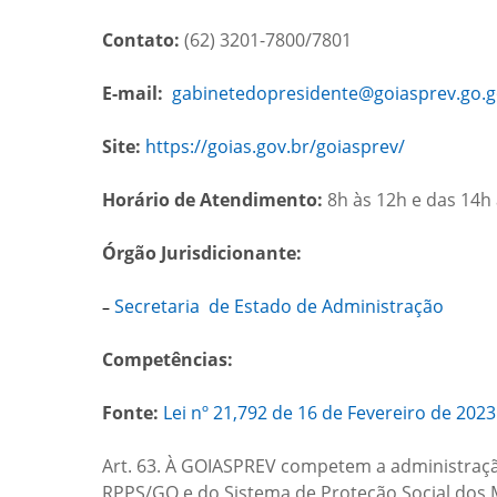
Contato:
(62) 3201-7800/7801
E-mail:
gabinetedopresidente@goiasprev.go.g
Site:
https://goias.gov.br/goiasprev/
Horário de Atendimento:
8h às 12h e das 14h
Órgão Jurisdicionante:
Secretaria de Estado de Administração
–
Competências:
Fonte:
Lei nº 21,792 de 16 de Fevereiro de 2023
Art. 63. À GOIASPREV competem a administração
RPPS/GO e do Sistema de Proteção Social dos 