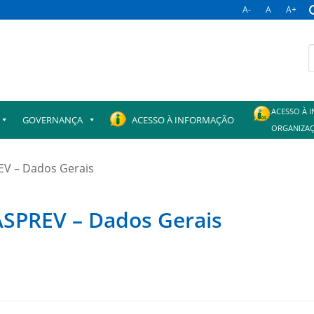
A-
A
A+
B
p
ACESSO À 
GOVERNANÇA
ACESSO À INFORMAÇÃO
ORGANIZAÇ
EV – Dados Gerais
ASPREV – Dados Gerais