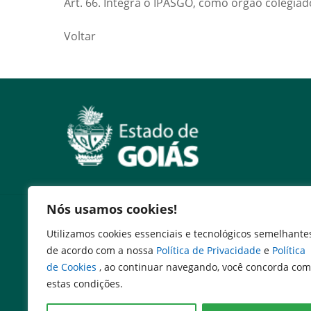
Art. 66. Integra o IPASGO, como órgão colegiad
Voltar
Nós usamos cookies!
Serviços
Utilizamos cookies essenciais e tecnológicos semelhante
Expresso Goiás
de acordo com a nossa
Política de Privacidade
e
Política
Expresso Aplicações
de Cookies
, ao continuar navegando, você concorda com
Expresso Servidor
estas condições.
SEI Governadoria