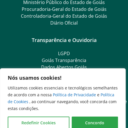
Ministério Público do Estado de Goiás
Procuradoria-Geral do Estado de Goiás
Controladoria-Geral do Estado de Goiás
Diário Oficial
Transparência e Ouvidoria
LGPD
Goiás Transparência
Dados Abertos Goiás
Ouvidoria Setorial
Nós usamos cookies!
Ouvidoria Geral
SIC – Serviço de Informação ao Cidadão
Utilizamos cookies essenciais e tecnológicos semelhantes
e-SIC – Serviço Eletrônico de Informação ao Cidadão
de acordo com a nossa
Política de Privacidade
e
Política
Acesso às Informações das Organizações Sociais de Saúde
de Cookies
, ao continuar navegando, você concorda com
e Sociedade Civil
estas condições.
Ouvidoria Setorial (Expresso)
Ouvidoria Setorial (Presencial)
Redefinir Cookies
Concordo