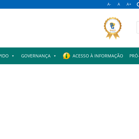
A-
A
A+
B
p
PIDO
GOVERNANÇA
ACESSO À INFORMAÇÃO
PRÓ