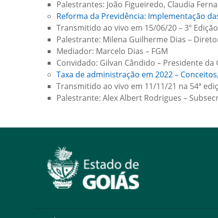
Palestrantes: João Figueiredo, Claudia Fern
Reforma da Previdência: Implementação da
Transmitido ao vivo em 15/06/20 – 3º Ediçã
Palestrante: Milena Guilherme Dias – Diret
Mediador: Marcelo Dias – FGM
Convidado: Gilvan Cândido – Presidente d
Taxa de administração em 2022 – Conceitos
Transmitido ao vivo em 11/11/21 na 54ª ed
Palestrante: Alex Albert Rodrigues – Subsec