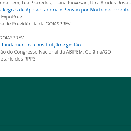
anda Item, Léa Praxedes, Luana Piovesan, Uirã Alcides Rosa
s Regras de Aposentadoria e Pensão por Morte decorrente
o ExpoPrev
ora de Previdência da GOIASPREV
a GOIASPREV
, fundamentos, constituição e gestão
ição do Congresso Nacional da ABIPEM, Goiânia/GO
retário dos RPPS