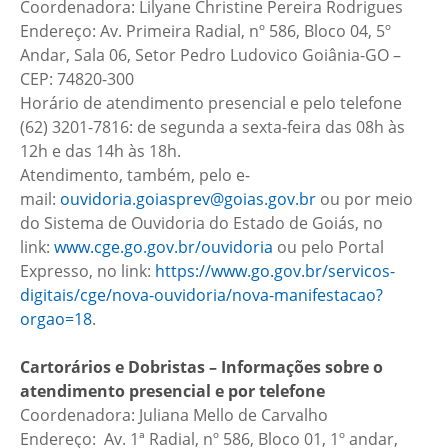
Coordenadora: Lilyane Christine Pereira Rodrigues
Endereço: Av. Primeira Radial, nº 586, Bloco 04, 5º
Andar, Sala 06, Setor Pedro Ludovico Goiânia-GO –
CEP: 74820-300
Horário de atendimento presencial e pelo telefone
(62) 3201-7816: de segunda a sexta-feira das 08h às
12h e das 14h às 18h.
Atendimento, também, pelo e-
mail:
ouvidoria.goiasprev@goias.gov.br
ou por meio
do Sistema de Ouvidoria do Estado de Goiás, no
link:
www.cge.go.gov.br/ouvidoria
ou pelo Portal
Expresso, no link:
https://www.go.gov.br/servicos-
digitais/cge/nova-ouvidoria/nova-manifestacao?
orgao=18
.
Cartorários e Dobristas – Informações sobre o
atendimento presencial e por telefone
Coordenadora: Juliana Mello de Carvalho
Endereço: Av. 1ª Radial, nº 586, Bloco 01, 1º andar,