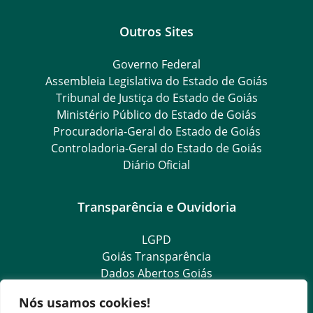
Outros Sites
Governo Federal
Assembleia Legislativa do Estado de Goiás
Tribunal de Justiça do Estado de Goiás
Ministério Público do Estado de Goiás
Procuradoria-Geral do Estado de Goiás
Controladoria-Geral do Estado de Goiás
Diário Oficial
Transparência e Ouvidoria
LGPD
Goiás Transparência
Dados Abertos Goiás
SIC – Serviço de Informação ao Cidadão
Nós usamos cookies!
e-SIC – Serviço Eletrônico de Informação ao Cidadão