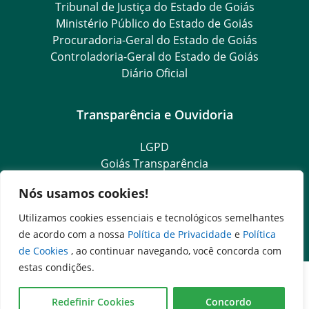
Tribunal de Justiça do Estado de Goiás
Ministério Público do Estado de Goiás
Procuradoria-Geral do Estado de Goiás
Controladoria-Geral do Estado de Goiás
Diário Oficial
Transparência e Ouvidoria
LGPD
Goiás Transparência
Dados Abertos Goiás
Nós usamos cookies!
Ouvidoria Setorial
SIC – Serviço de Informação ao Cidadão
Utilizamos cookies essenciais e tecnológicos semelhantes
e-SIC – Serviço Eletrônico de Informação ao Cidadão
de acordo com a nossa
Política de Privacidade
e
Política
de Cookies
, ao continuar navegando, você concorda com
estas condições.
Redefinir Cookies
Concordo