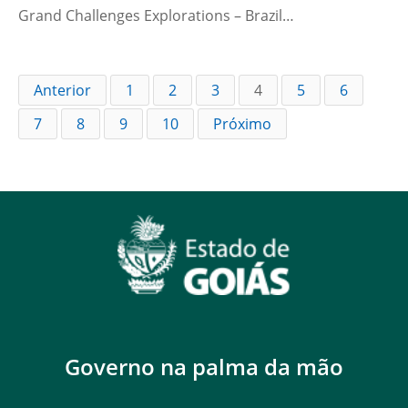
Grand Challenges Explorations – Brazil…
Anterior
1
2
3
4
5
6
7
8
9
10
Próximo
Governo na palma da mão