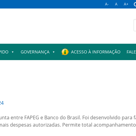
A-
A
A+
B
p
PIDO
GOVERNANÇA
ACESSO À INFORMAÇÃO
FAL
24
nta entre FAPEG e Banco do Brasil. Foi desenvolvido para fa
ais despesas autorizadas. Permite total acompanhamento da