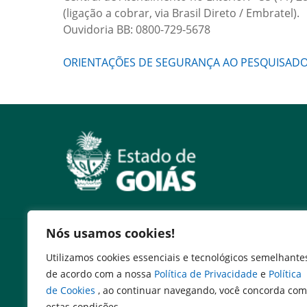
(ligação a cobrar, via Brasil Direto / Embratel).
Ouvidoria BB: 0800-729-5678
ORIENTAÇÕES DE SEGURANÇA AO PESQUISAD
Nós usamos cookies!
Servidor
Utilizamos cookies essenciais e tecnológicos semelhante
Expresso Goiás
de acordo com a nossa
Política de Privacidade
e
Política
Expresso Aplicações
de Cookies
, ao continuar navegando, você concorda com
Expresso Servidor
estas condições.