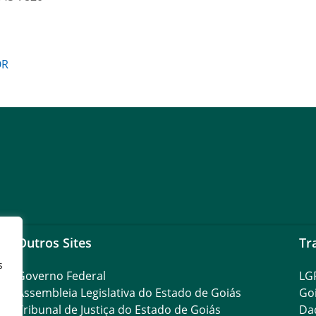
OR
Outros Sites
Tr
s
Governo Federal
LG
Assembleia Legislativa do Estado de Goiás
Go
Tribunal de Justiça do Estado de Goiás
Da