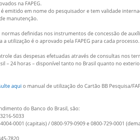
rovados na FAPEG.
 é emitido em nome do pesquisador e tem validade internac
e de manutenção.
s normas definidas nos instrumentos de concessão de auxíl
ra a utilização é o aprovado pela FAPEG para cada processo.
trole das despesas efetuadas através de consultas nos te
il – 24 horas – disponível tanto no Brasil quanto no exterio
ulte aqui
o manual de utilização do Cartão BB Pesquisa/F
ndimento do Banco do Brasil, são:
/ 3216-5033
 4004-0001 (capitais) / 0800-979-0909 e 0800-729-0001 (dema
845-7820