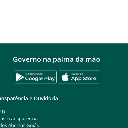
Governo na palma da mão
ansparência e Ouvidoria
PD
iás Transparência
dos Abertos Goiás