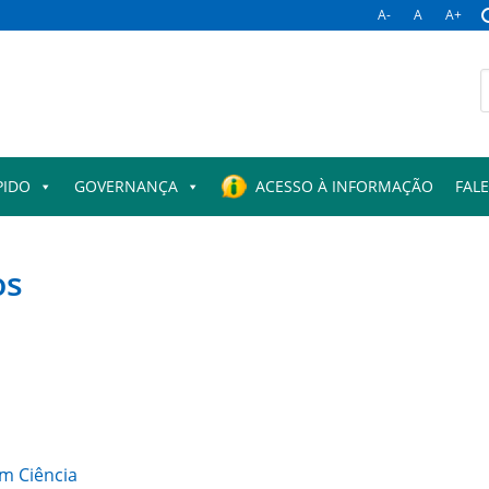
A-
A
A+
B
p
PIDO
GOVERNANÇA
ACESSO À INFORMAÇÃO
FAL
os
m Ciência