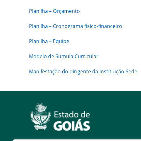
Planilha – Orçamento
Planilha – Cronograma físico-financeiro
Planilha – Equipe
Modelo de Súmula Curricular
Manifestação do dirigente da Instituição Sede