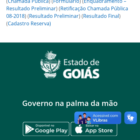
(
Chamada Pública
) (
Formulário
) (
Enquadramento –
Resultado Preliminar
) (
Retificação Chamada Pública
08-2018
) (
Resultado Preliminar
) (
Resultado Final
)
(
Cadastro Reserva
)
Governo na palma da mão