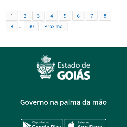
1
2
3
4
5
6
7
8
9
…
30
Próximo
Governo na palma da mão