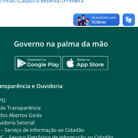
 Final
) (
Cadastro Reserva
) (
Primeira
Governo na palma da mão
ansparência e Ouvidoria
PD
iás Transparência
dos Abertos Goiás
idoria Setorial
 – Serviço de Informação ao Cidadão
IC – Serviço Eletrônico de Informação ao Cidadão