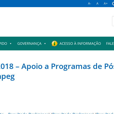
A-
A
A+
B
p
PIDO
GOVERNANÇA
ACESSO À INFORMAÇÃO
FAL
018 – Apoio a Programas de Pó
apeg