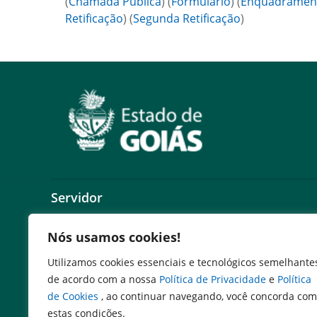
(
Chamada Pública
) (
Formulário
) (
Enquadramento
Retificação
) (
Segunda Retificação
)
Servidor
Expresso Goiás
Nós usamos cookies!
Expresso Aplicações
Utilizamos cookies essenciais e tecnológicos semelhante
Expresso Servidor
de acordo com a nossa
Política de Privacidade
e
Política
SEI Governadoria
de Cookies
, ao continuar navegando, você concorda com
Cadastro de Autoridades
estas condições.
Escola de Governo