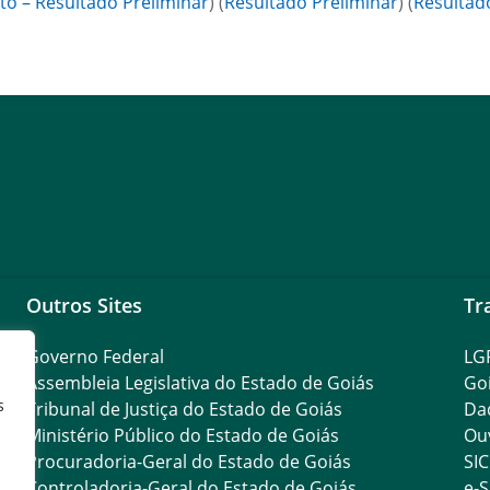
 – Resultado Preliminar
) (
Resultado Preliminar
) (
Resultado
Outros Sites
Tr
Governo Federal
LG
Assembleia Legislativa do Estado de Goiás
Go
s
Tribunal de Justiça do Estado de Goiás
Da
Ministério Público do Estado de Goiás
Ouv
Procuradoria-Geral do Estado de Goiás
SIC
Controladoria-Geral do Estado de Goiás
e-S