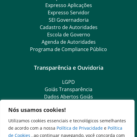
Expresso Aplicações
Expresso Servidor
SEI Governadoria
Cadastro de Autoridades
Escola de Governo
Agenda de Autoridades
Programa de Compliance Público
Transparência e Ouvidoria
LGPD
Goiás Transparência
Dados Abertos Goiás
SIC – Serviço de Informação ao Cidadão
Nós usamos cookies!
e-SIC – Serviço Eletrônico de Informação ao Cidadão
Ouvidoria Setorial (Expresso)
Utilizamos cookies essenciais e tecnológicos semelhantes
Ouvidoria Setorial (Presencial)
de acordo com a nossa
Política de Privacidade
e
Política
de Cookies
, ao continuar navegando, você concorda com