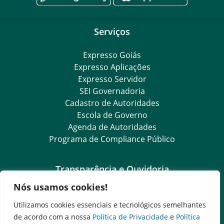
Serviços
Expresso Goiás
Expresso Aplicações
Expresso Servidor
SEI Governadoria
Cadastro de Autoridades
Escola de Governo
Agenda de Autoridades
Programa de Compliance Público
Transparência e Ouvidoria
Nós usamos cookies!
LGPD
Goiás Transparência
Utilizamos cookies essenciais e tecnológicos semelhantes
Dados Abertos Goiás
de acordo com a nossa
Política de Privacidade
e
Política