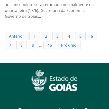
ao contribuinte será retomado normalmente na
quarta-feira (17/6). Secretaria da Economia –
Governo de Goiás…
Anterior
1
2
3
4
5
6
7
8
9
…
46
Próximo