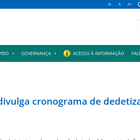
A-
A
A+
PIDO
GOVERNANÇA
ACESSO À INFORMAÇÃO
FAL
divulga cronograma de dedetiz