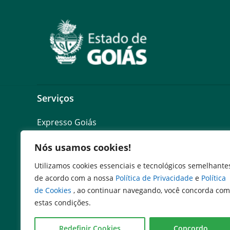
Serviços
Expresso Goiás
Expresso Aplicações
Nós usamos cookies!
Expresso Servidor
SEI Governadoria
Utilizamos cookies essenciais e tecnológicos semelhante
Cadastro de Autoridades
de acordo com a nossa
Política de Privacidade
e
Política
Escola de Governo
de Cookies
, ao continuar navegando, você concorda com
Agenda de Autoridades
estas condições.
Programa de Compliance Público
Redefinir Cookies
Concordo