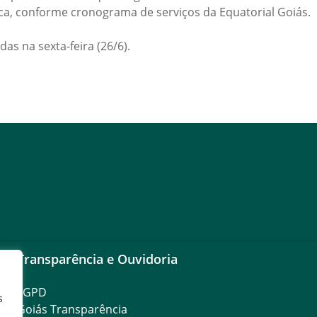
ca, conforme cronograma de serviços da Equatorial Goiás.
as na sexta-feira (26/6).
Transparência e Ouvidoria
LGPD
s
Goiás Transparência