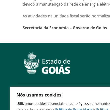
devido à manutenção da rede de energia elétri
As atividades na unidade fiscal serão normalizad
Secretaria da Economia – Governo de Goiás
Serviços
Nós usamos cookies!
Expresso Goiás
Utilizamos cookies essenciais e tecnológicos semelhante
Expresso Aplicações
de acordo com a nossa
Política de Privacidade
e
Política