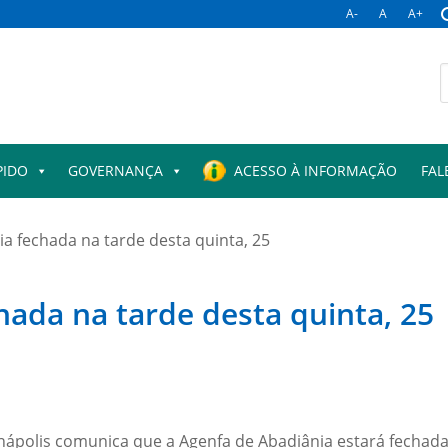
A-
A
A+
PIDO
GOVERNANÇA
ACESSO À INFORMAÇÃO
FAL
a fechada na tarde desta quinta, 25
hada na tarde desta quinta, 25
Anápolis comunica que a Agenfa de Abadiânia estará fechada n