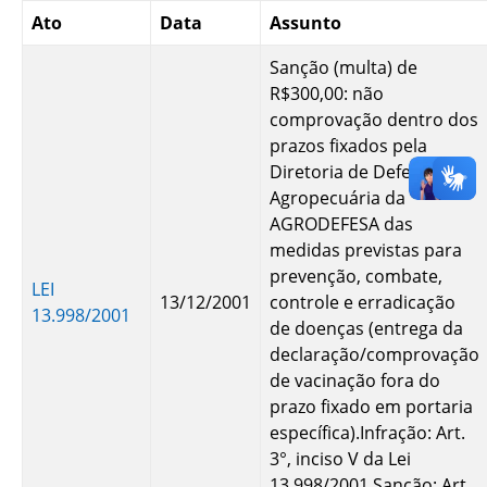
Ato
Data
Assunto
Sanção (multa) de
R$300,00: não
comprovação dentro dos
prazos fixados pela
Diretoria de Defesa
Agropecuária da
AGRODEFESA das
medidas previstas para
prevenção, combate,
LEI
13/12/2001
controle e erradicação
13.998/2001
de doenças (entrega da
declaração/comprovação
de vacinação fora do
prazo fixado em portaria
específica).Infração: Art.
3°, inciso V da Lei
13.998/2001.Sanção: Art.