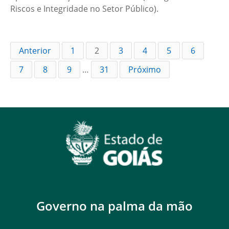
Riscos e Integridade no Setor Público).
Anterior
1
2
3
4
5
6
7
8
9
…
31
Próximo
Governo na palma da mão