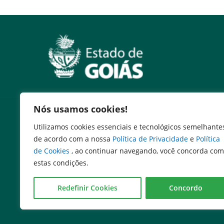
Nós usamos cookies!
Serviços
Utilizamos cookies essenciais e tecnológicos semelhante
Expresso Goiás
de acordo com a nossa
Política de Privacidade
e
Política
Expresso Aplicações
de Cookies
, ao continuar navegando, você concorda com
Expresso Servidor
estas condições.
SEI Governadoria
Cadastro de Autoridades
Redefinir Cookies
Concordo