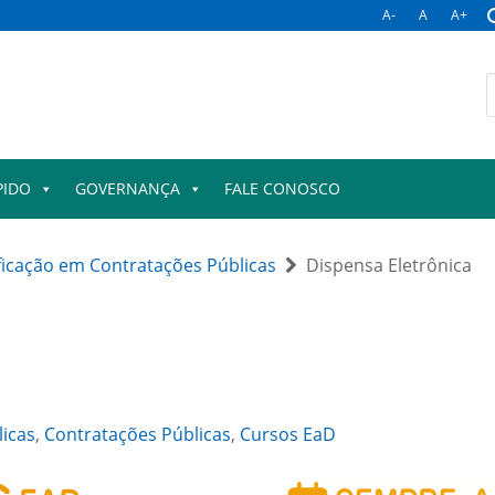
A-
A
A+
B
p
PIDO
GOVERNANÇA
FALE CONOSCO
ficação em Contratações Públicas
Dispensa Eletrônica
licas
,
Contratações Públicas
,
Cursos EaD